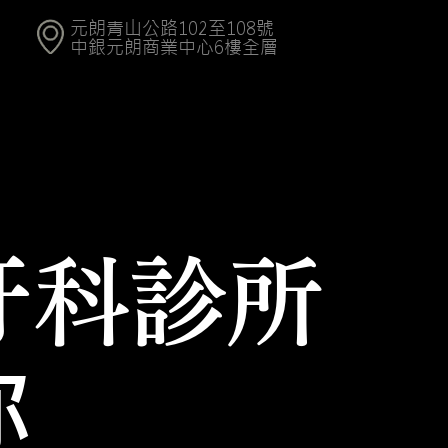
元朗青山公路102至108號
中銀元朗商業中心6樓全層
牙科診所
你